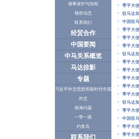
领事保护与协助
季平大
领侨动态
驻马达加
中国驻
联系我们
季平大
经贸合作
季平大使
中国要闻
季平大
驻马达
中马关系概览
季平大使
马达掠影
季平大
专题
季平大
季平大
习近平外交思想和新时代中国
季平大
外交
驻马达
南海问题
季平大
一带一路
中国驻马
季平大
钓鱼岛
季平大
联系我们