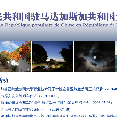
活动
斯加菲亚纳兰楚阿大学职业技术孔子学院在菲亚纳兰楚阿正式揭牌
（2026-
使出席安安公路通车仪式
（2026-08-01）
斯加使馆举办建军99周年 暨红军长征胜利90周年招待会
（2026-07-26）
使会见联合国及非盟代表团一行
（2026-07-18）
达加斯加使馆共同举办庆祝《中俄睦邻友好合作条约》签署25周年招待