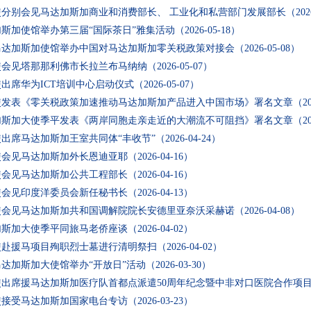
使分别会见马达加斯加商业和消费部长、 工业化和私营部门发展部长
（202
斯加使馆举办第三届“国际茶日”雅集活动
（2026-05-18）
马达加斯加使馆举办中国对马达加斯加零关税政策对接会
（2026-05-08）
使会见塔那那利佛市长拉兰布马纳纳
（2026-05-07）
出席华为ICT培训中心启动仪式
（2026-05-07）
使发表《零关税政策加速推动马达加斯加产品进入中国市场》署名文章
（20
加斯加大使季平发表《两岸同胞走亲走近的大潮流不可阻挡》署名文章
（20
出席马达加斯加王室共同体“丰收节”
（2026-04-24）
使会见马达加斯加外长恩迪亚耶
（2026-04-16）
使会见马达加斯加公共工程部长
（2026-04-16）
使会见印度洋委员会新任秘书长
（2026-04-13）
使会见马达加斯加共和国调解院院长安德里亚奈沃采赫诺
（2026-04-08）
加斯加大使季平同旅马老侨座谈
（2026-04-02）
使赴援马项目殉职烈士墓进行清明祭扫
（2026-04-02）
达加斯加大使馆举办“开放日”活动
（2026-03-30）
使出席援马达加斯加医疗队首都点派遣50周年纪念暨中非对口医院合作项
使接受马达加斯加国家电台专访
（2026-03-23）