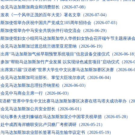
使会见马达加斯加商业和消费部长
（2026-07-08）
使发表《一个风华正茂的百年大党》署名文章
（2026-07-04）
斯加使馆举办庆祝中国共产党成立105周年招待会
（2026-07-03）
加斯加使馆举办中马安全共筑伙伴行动交流会
（2026-06-29）
加斯加使馆妇女小组同马达加斯加华人华侨妇女协会召开端午节主题座谈
使会见马达加斯加过渡总统兰德里亚尼里纳
（2026-06-19）
出席“马达加斯加气候早期预警系统项目”信息设备交接仪式
（2026-06-1
参加“帮助马达加斯加竹产业发展 以实现绿色减贫项目”启动仪式
（2026-
出席第25届“汉语桥”世界大学生中文比赛马达加斯加赛区决赛
（2026-06-
使会见马达加斯加司法部长、掌玺大臣埃尔奈武
（2026-06-04）
使会见马达加斯加总理拉乔纳里松
（2026-06-03）
使会见中马商会主席一行
（2026-06-03）
“汉语桥”世界中学生中文比赛马达加斯加赛区决赛在塔马塔夫成功举办
（20
使会见马达加斯加公共安全部长
（2026-06-01）
作论坛事务大使刘豫锡在马达加斯加宣介中国零关税举措
（2026-05-28）
使赴中成西海岸糖联安比卢贝糖厂考察调研
（2026-05-21）
使与马达加斯加农业部长签署马花生输华议定书
（2026-05-19）