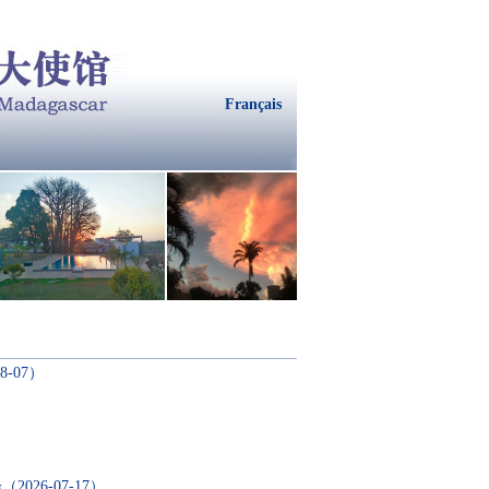
Français
08-07）
会
（2026-07-17）