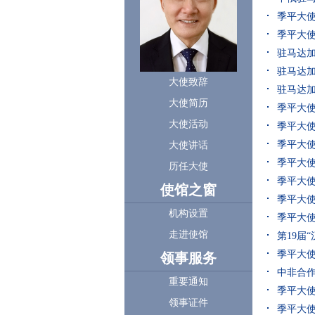
季平大
季平大
驻马达加
驻马达
大使致辞
驻马达
大使简历
季平大
大使活动
季平大使
季平大使
大使讲话
季平大使
历任大使
季平大
使馆之窗
季平大
机构设置
季平大
走进使馆
第19届
季平大
领事服务
中非合
重要通知
季平大
领事证件
季平大