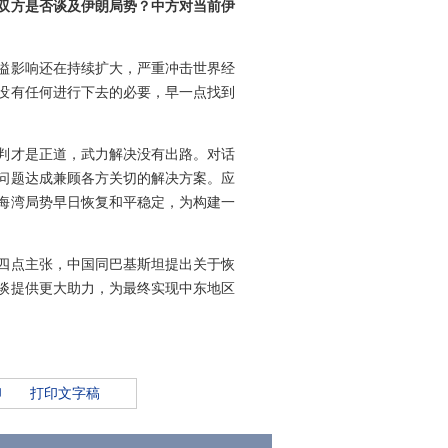
双方是否谈及伊朗局势？中方对当前伊
溢影响还在持续扩大，严重冲击世界经
没有任何进行下去的必要，早一点找到
判才是正道，武力解决没有出路。对话
问题达成兼顾各方关切的解决方案。应
海湾局势早日恢复和平稳定，为构建一
四点主张，中国同巴基斯坦提出关于恢
谈提供更大助力，为最终实现中东地区
印
打印文字稿