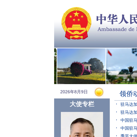
2026年8月9日
领侨
大使专栏
驻马达加
驻马达
中国驻
中国驻
季平大使