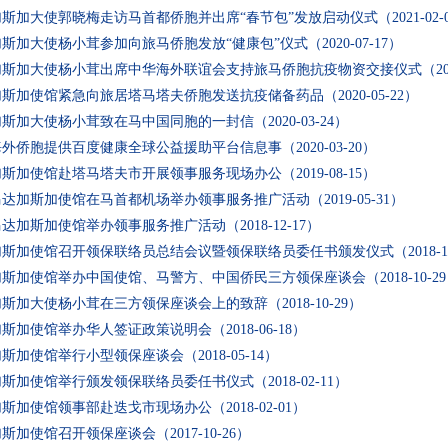
斯加大使郭晓梅走访马首都侨胞并出席“春节包”发放启动仪式
（2021-02-
斯加大使杨小茸参加向旅马侨胞发放“健康包”仪式
（2020-07-17）
加斯加大使杨小茸出席中华海外联谊会支持旅马侨胞抗疫物资交接仪式
（20
加斯加使馆紧急向旅居塔马塔夫侨胞发送抗疫储备药品
（2020-05-22）
加斯加大使杨小茸致在马中国同胞的一封信
（2020-03-24）
海外侨胞提供百度健康全球公益援助平台信息事
（2020-03-20）
加斯加使馆赴塔马塔夫市开展领事服务现场办公
（2019-08-15）
马达加斯加使馆在马首都机场举办领事服务推广活动
（2019-05-31）
马达加斯加使馆举办领事服务推广活动
（2018-12-17）
加斯加使馆召开领保联络员总结会议暨领保联络员委任书颁发仪式
（2018-
加斯加使馆举办中国使馆、马警方、中国侨民三方领保座谈会
（2018-10-2
加斯加大使杨小茸在三方领保座谈会上的致辞
（2018-10-29）
加斯加使馆举办华人签证政策说明会
（2018-06-18）
加斯加使馆举行小型领保座谈会
（2018-05-14）
加斯加使馆举行颁发领保联络员委任书仪式
（2018-02-11）
加斯加使馆领事部赴迭戈市现场办公
（2018-02-01）
加斯加使馆召开领保座谈会
（2017-10-26）