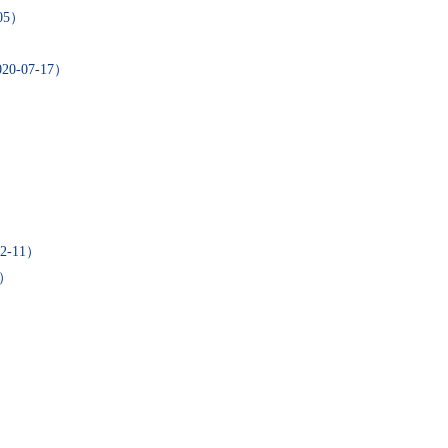
05）
20-07-17）
12-11）
9）