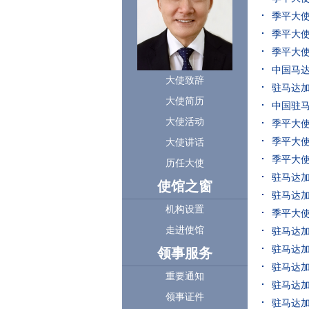
季平大
季平大
季平大
中国马
大使致辞
驻马达
大使简历
中国驻马
大使活动
季平大
季平大
大使讲话
季平大使
历任大使
驻马达
使馆之窗
驻马达加
机构设置
季平大
走进使馆
驻马达加
驻马达
领事服务
驻马达加
重要通知
驻马达
领事证件
驻马达