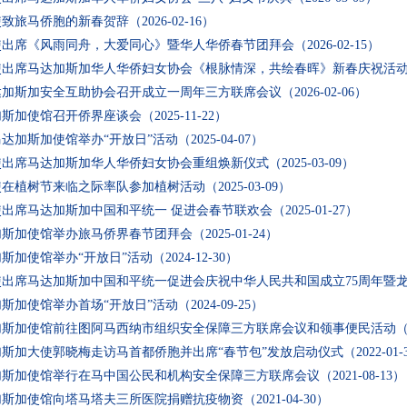
使致旅马侨胞的新春贺辞
（2026-02-16）
使出席《风雨同舟，大爱同心》暨华人华侨春节团拜会
（2026-02-15）
使出席马达加斯加华人华侨妇女协会《根脉情深，共绘春晖》新春庆祝活
达加斯加安全互助协会召开成立一周年三方联席会议
（2026-02-06）
加斯加使馆召开侨界座谈会
（2025-11-22）
达加斯加使馆举办“开放日”活动
（2025-04-07）
使出席马达加斯加华人华侨妇女协会重组焕新仪式
（2025-03-09）
使在植树节来临之际率队参加植树活动
（2025-03-09）
出席马达加斯加中国和平统一 促进会春节联欢会
（2025-01-27）
加斯加使馆举办旅马侨界春节团拜会
（2025-01-24）
斯加使馆举办“开放日”活动
（2024-12-30）
使出席马达加斯加中国和平统一促进会庆祝中华人民共和国成立75周年暨
斯加使馆举办首场“开放日”活动
（2024-09-25）
加斯加使馆前往图阿马西纳市组织安全保障三方联席会议和领事便民活动
（
斯加大使郭晓梅走访马首都侨胞并出席“春节包”发放启动仪式
（2022-01-
加斯加使馆举行在马中国公民和机构安全保障三方联席会议
（2021-08-13）
加斯加使馆向塔马塔夫三所医院捐赠抗疫物资
（2021-04-30）