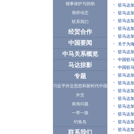
领事保护与协助
驻马达加
领侨动态
驻马达加
驻马达
联系我们
驻马达
经贸合作
驻马达
中国要闻
关于为
驻马达
中马关系概览
中国驻
马达掠影
中国驻
专题
驻马达
驻马达
习近平外交思想和新时代中国
驻马达
外交
驻马达
南海问题
驻马达
一带一路
驻马达
驻马达
钓鱼岛
驻马达
联系我们