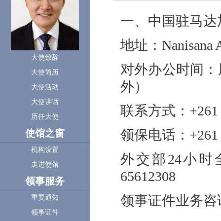
一、中国驻马达
地址：Nanisana Amb
大使致辞
对外办公时间：周
大使简历
外）
大使活动
大使讲话
联系方式：+261 2
历任大使
领保电话：+261 3
使馆之窗
机构设置
外交部24小时全球
走进使馆
65612308
领事服务
领事证件业务咨询邮箱：
重要通知
领事证件