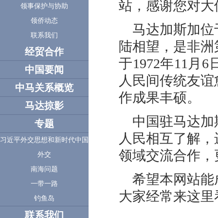
站，感谢您对大
领事保护与协助
领侨动态
马达加斯加位
联系我们
陆相望，是非洲
经贸合作
于1972年11
中国要闻
人民间传统友谊
中马关系概览
作成果丰硕。
马达掠影
中国驻马达加
专题
人民相互了解，
习近平外交思想和新时代中国
领域交流合作，
外交
南海问题
希望本网站能
一带一路
大家经常来这里
钓鱼岛
联系我们