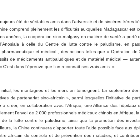
jours été de véritables amis dans l’adversité et de sincères frères lié
ine comprend pleinement les difficultés auxquelles Madagascar est c
es années, la coopération sino-malgasy en matière de santé a porté de 
e d’Anosiala à celle du Centre de lutte contre le paludisme, en pas
s pharmaceutique et médical ; des actions telles que « Opération
sifs de médicaments antipaludiques et de matériel médical — autant d
: « C’est dans l’épreuve que l’on reconnaît ses vrais amis. »
nitial, les montagnes et les mers en témoignent. En septembre dern
ives de partenariat sino-africain », parmi lesquelles l’initiative de part
 à créer, en collaboration avec l’Afrique, une Alliance des hôpitaux si
galement l’envoi de 2 000 professionnels médicaux chinois en Afrique, l
de la lutte contre le paludisme, ainsi que la promotion des invest
leurs, la Chine continuera d’apporter toute l’aide possible face aux épid
ntre africain de contrôle et de prévention des maladies, et contribu