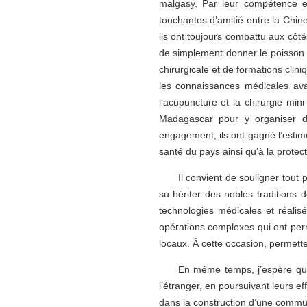
malgasy. Par leur compétence et 
touchantes d’amitié entre la Chi
ils ont toujours combattu aux côt
de simplement donner le poisson 
chirurgicale et de formations clin
les connaissances médicales ava
l’acupuncture et la chirurgie min
Madagascar pour y organiser de
engagement, ils ont gagné l’estim
santé du pays ainsi qu’à la protect
Il convient de souligner tou
su hériter des nobles traditions 
technologies médicales et réalis
opérations complexes qui ont per
locaux. À cette occasion, permett
En même temps, j’espère que
l’étranger, en poursuivant leurs e
dans la construction d’une commu