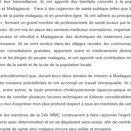
leur bienveillance, ils ont apporté des bienfaits concrets à la popu
ne et Madagascar. Face à des urgences de santé publique telles que 
és de la partie malagasy et en première ligne. Ils ont adhéré au princi
», formant un grand nombre de professionnels de santé locaux par le 
iques. Ils ont mis en place des services médicaux exemplaires, organisé
ncées et introduit à Madagascar des techniques de traitement carac
i-invasive. Ils se sont rendus dans les villages reculés, les communau
s consultations gratuites, apportant soins et médicaments direc
e et les éloges du peuple malagasy, et ont apporté une contribution m
ion de la santé et de la vie de la population locale.
t particulièrement que, durant leurs deux années de mission à Madag
des missions précédentes et ont accompli un travail remarquable. Ils 
é, entre autres, la toute première cholécystectomie laparoscopique
mis de combler plusieurs lacunes techniques et d’élever considérable
ez-moi d’exprimer mon plus profond respect à tous les membres de cett
 les membres de la 24e MMC continueront à faire rayonner l’esprit
fforts avec détermination et en se dépassant sans cesse, afin de contrib
nauté de santé sino-malgasy encore plus solide et prospère.