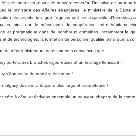
. Afin de mettre en œuvre de manière concrète l’Initiative de partenari
ec le ministère des Affaires étrangères, le ministère de la Santé et
sation de projets tels que l’équipement en dispositifs d’hémodialy
cales, ainsi que le mécanisme de coopération entre hôpitaux chin
rge et pragmatique dans de nombreux domaines, notamment la gesti
 et de technologies, la formation de personnel qualifié, ainsi que la con
int de départ historique, nous sommes convaincus que :
sy portera des branches vigoureuses et un feuillage florissant !
gasy s’épanouira de manière éclatante !
o-malgasy deviendra toujours plus large et prometteuse !
s côte à côte, et écrivons ensemble un nouveau chapitre de la comm