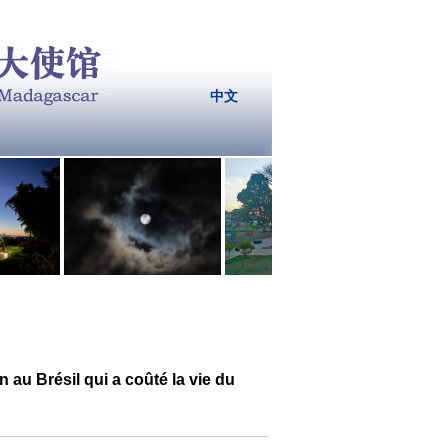
中文
 au Brésil qui a coûté la vie du