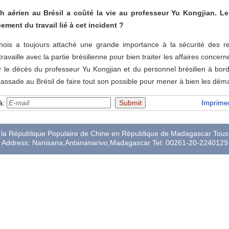
 aérien au Brésil a coûté la vie au professeur Yu Kongjian. Le 
ement du travail lié à cet incident ?
is a toujours attaché une grande importance à la sécurité des ress
travaille avec la partie brésilienne pour bien traiter les affaires conce
le décès du professeur Yu Kongjian et du personnel brésilien à bord d
sade au Brésil de faire tout son possible pour mener à bien les dém
à:
Imprime
a République Populaire de Chine en République de Madagascar Tous 
Address: Nanisana,Antananarivo,Madagascar Tel: 00261-20-2240129