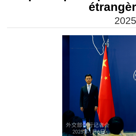
étrangè
2025