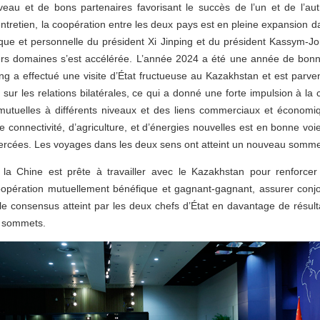
veau et de bons partenaires favorisant le succès de l’un et de l’au
ntretien, la coopération entre les deux pays est en pleine expansion 
ique et personnelle du président Xi Jinping et du président Kassym-Jo
rs domaines s’est accélérée. L’année 2024 a été une année de bonne
ing a effectué une visite d’État fructueuse au Kazakhstan et est parv
ur les relations bilatérales, ce qui a donné une forte impulsion à la 
mutuelles à différents niveaux et des liens commerciaux et économi
de connectivité, d’agriculture, et d’énergies nouvelles est en bonne voi
ercées. Les voyages dans les deux sens ont atteint un nouveau somm
la Chine est prête à travailler avec le Kazakhstan pour renforcer 
oopération mutuellement bénéfique et gagnant-gagnant, assurer con
le consensus atteint par les deux chefs d’État en davantage de résultat
ux sommets.