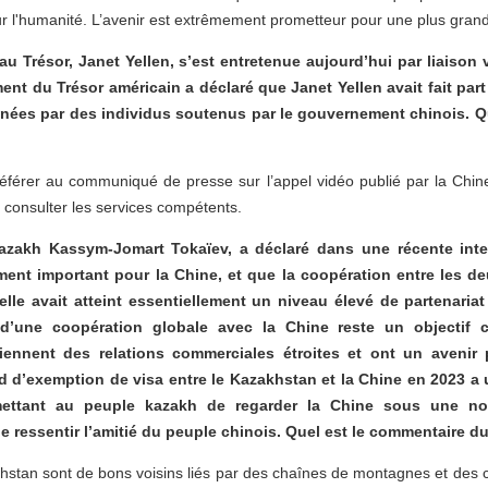
 l'humanité. L’avenir est extrêmement prometteur pour une plus gran
au Trésor, Janet Yellen, s’est entretenue aujourd’hui par liaison 
ent du Trésor américain a déclaré que Janet Yellen avait fait pa
nées par des individus soutenus par le gouvernement chinois. Qu
férer au communiqué de presse sur l’appel vidéo publié par la Chin
consulter les services compétents.
azakh Kassym-Jomart Tokaïev, a déclaré dans une récente inte
ment important pour la Chine, et que la coopération entre les d
lle avait atteint essentiellement un niveau élevé de partenaria
’une coopération globale avec la Chine reste un objectif c
iennent des relations commerciales étroites et ont un avenir
rd d’exemption de visa entre le Kazakhstan et la Chine en 2023 a
ettant au peuple kazakh de regarder la Chine sous une nouv
 ressentir l’amitié du peuple chinois. Quel est le commentaire du
khstan sont de bons voisins liés par des chaînes de montagnes et des 