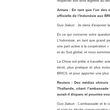
respecter son droit légitime au d
Antara : En tant que l’un des 
officielle de l’Indonésie aux BR
Guo Jiakun : Je viens d’exposer la
En ce qui concerne votre questio
L’Indonésie, en tant que grand p
une part active à la coopération 
et du Sud global, et nous sommes
La Chine est prête à travailler a
étroit, plus pratique et plus in
BRICS, et pour apporter une plus 
Reuters : Des médias chinois o
Thaïlande, citant l’ambassade
aurait-il disparu et pourriez-vo
Guo Jiakun : L’ambassade et le c
et sont en étroite communication av