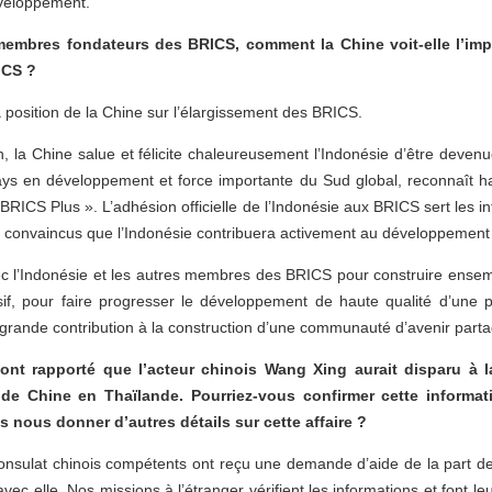
éveloppement.
membres fondateurs des BRICS, comment la Chine voit-elle l’imp
ICS ?
 position de la Chine sur l’élargissement des BRICS.
n, la Chine salue et félicite chaleureusement l’Indonésie d’être deve
ays en développement et force importante du Sud global, reconnaît ha
« BRICS Plus ». L’adhésion officielle de l’Indonésie aux BRICS sert le
 convaincus que l’Indonésie contribuera activement au développemen
vec l’Indonésie et les autres membres des BRICS pour construire ensem
clusif, pour faire progresser le développement de haute qualité d’une
grande contribution à la construction d’une communauté d’avenir parta
nt rapporté que l’acteur chinois Wang Xing aurait disparu à la
 de Chine en Thaïlande. Pourriez-vous confirmer cette inform
us nous donner d’autres détails sur cette affaire ?
onsulat chinois compétents ont reçu une demande d’aide de la part de
ec elle. Nos missions à l’étranger vérifient les informations et font leu