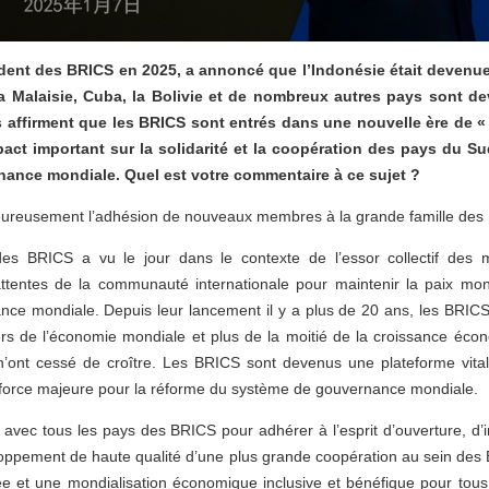
ésident des BRICS en 2025, a annoncé que l’Indonésie était deven
 la Malaisie, Cuba, la Bolivie et de nombreux autres pays sont 
ffirment que les BRICS sont entrés dans une nouvelle ère de « 
act important sur la solidarité et la coopération des pays du Sud
nance mondiale. Quel est votre commentaire à ce sujet ?
eureusement l’adhésion de nouveaux membres à la grande famille des
s BRICS a vu le jour dans le contexte de l’essor collectif des
tentes de la communauté internationale pour maintenir la paix mo
ce mondiale. Depuis leur lancement il y a plus de 20 ans, les BRICS 
iers de l’économie mondiale et plus de la moitié de la croissance éco
S n’ont cessé de croître. Les BRICS sont devenus une plateforme vital
 force majeure pour la réforme du système de gouvernance mondiale.
r avec tous les pays des BRICS pour adhérer à l’esprit d’ouverture, d’i
eloppement de haute qualité d’une plus grande coopération au sein des
ée et une mondialisation économique inclusive et bénéfique pour tous