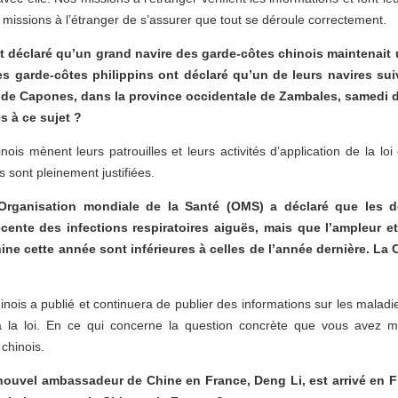
 missions à l’étranger de s’assurer que tout se déroule correctement.
 déclaré qu’un grand navire des garde-côtes chinois maintenait u
 garde-côtes philippins ont déclaré qu’un de leurs navires suiv
île de Capones, dans la province occidentale de Zambales, samedi 
s à ce sujet ?
ois mènent leurs patrouilles et leurs activités d’application de la l
s sont pleinement justifiées.
l’Organisation mondiale de la Santé (OMS) a déclaré que les
ente des infections respiratoires aiguës, mais que l’ampleur et
hine cette année sont inférieures à celles de l’année dernière. La 
ois a publié et continuera de publier des informations sur les malad
à la loi. En ce qui concerne la question concrète que vous avez
chinois.
ouvel ambassadeur de Chine en France, Deng Li, est arrivé en Fr