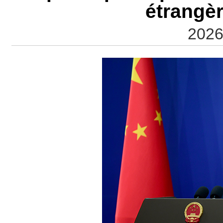
étrangè
2026