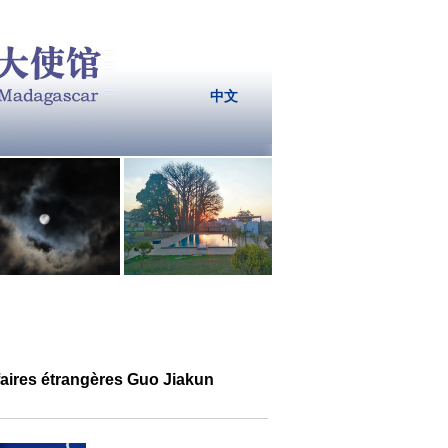
中文
faires étrangères Guo Jiakun