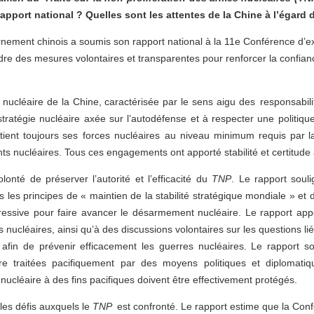
rapport national ? Quelles sont les attentes de la Chine à l’égard
ernement chinois a soumis son rapport national à la 11e Conférence d
endre des mesures volontaires et transparentes pour renforcer la confian
e nucléaire de la Chine, caractérisée par le sens aigu des responsabil
tratégie nucléaire axée sur l’autodéfense et à respecter une politiq
ient toujours ses forces nucléaires au niveau minimum requis par la 
s nucléaires. Tous ces engagements ont apporté stabilité et certitud
onté de préserver l’autorité et l’efficacité du
TNP
. Le rapport souli
 les principes de « maintien de la stabilité stratégique mondiale » et
essive pour faire avancer le désarmement nucléaire. Le rapport appell
ucléaires, ainsi qu’à des discussions volontaires sur les questions lié
 afin de prévenir efficacement les guerres nucléaires. Le rapport 
tre traitées pacifiquement par des moyens politiques et diplomat
 nucléaire à des fins pacifiques doivent être effectivement protégés.
les défis auxquels le
TNP
est confronté. Le rapport estime que la Conf