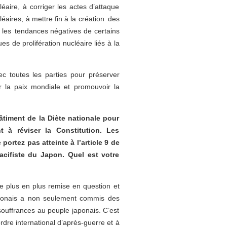
éaire, à corriger les actes d’attaque
éaires, à mettre fin à la création des
 les tendances négatives de certains
s de prolifération nucléaire liés à la
vec toutes les parties pour préserver
nir la paix mondiale et promouvoir la
âtiment de la Diète nationale pour
 à réviser la Constitution. Les
portez pas atteinte à l’article 9 de
acifiste du Japon. Quel est votre
e plus en plus remise en question et
japonais a non seulement commis des
souffrances au peuple japonais. C’est
rdre international d’après-guerre et à