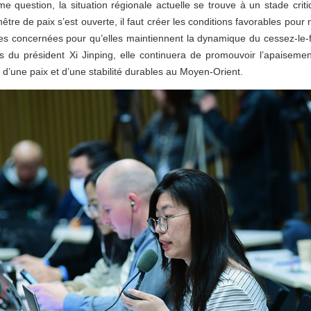
 question, la situation régionale actuelle se trouve à un stade critiq
tre de paix s’est ouverte, il faut créer les conditions favorables pour m
ties concernées pour qu’elles maintiennent la dynamique du cessez-le-f
s du président Xi Jinping, elle continuera de promouvoir l’apaisemen
n d’une paix et d’une stabilité durables au Moyen-Orient.