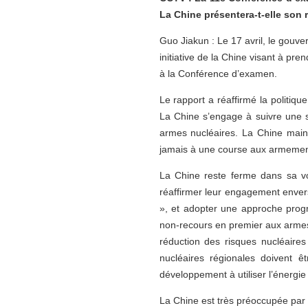
La Chine présentera-t-elle son 
Guo Jiakun : Le 17 avril, le gouv
initiative de la Chine visant à pr
à la Conférence d’examen.
Le rapport a réaffirmé la politiqu
La Chine s’engage à suivre une s
armes nucléaires. La Chine maint
jamais à une course aux armement
La Chine reste ferme dans sa vol
réaffirmer leur engagement envers
», et adopter une approche progr
non-recours en premier aux armes n
réduction des risques nucléaires
nucléaires régionales doivent ê
développement à utiliser l’énergie
La Chine est très préoccupée par 