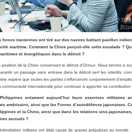
forces iraniennes ont tiré sur des navires battant pavillon indien
rité maritime. Comment la Chine perçoit-elle cette escalade ? Qu
maritimes et énergétiques dans le détroit ?
a position de la Chine concernant le détroit d’Ormuz. Nous tenons à sou
Garantir un passage sans entrave dans le détroit sert les intérêts co
ne espère que toutes les parties s’efforceront conjointement d’empêc
a communauté internationale pour continuer à apporter sa contribution 
hilippines entament aujourd’hui leurs exercices militaires a
dats américains, ainsi que les Forces d’autodéfense japonaises.
lippines et la Chine, ainsi que dans les relations sino-japonaises
ires annuels ?
l’intimidation militaire ont déjà causé de graves préjudices au monde. 