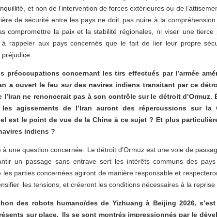
nquillité, et non de l’intervention de forces extérieures ou de l’attiseme
tière de sécurité entre les pays ne doit pas nuire à la compréhension 
s compromettre la paix et la stabilité régionales, ni viser une tierce 
 à rappeler aux pays concernés que le fait de lier leur propre sécu
 préjudice.
s préoccupations concernant les tirs effectués par l’armée amér
ran a ouvert le feu sur des navires indiens transitant par ce dé
e l’Iran ne renoncerait pas à son contrôle sur le détroit d’Ormuz.
, les agissements de l’Iran auront des répercussions sur la 
 est le point de vue de la Chine à ce sujet ? Et plus particuliè
 navires indiens ?
 à une question concernée. Le détroit d’Ormuz est une voie de passage 
arantir un passage sans entrave sert les intérêts communs des pa
 les parties concernées agiront de manière responsable et respecteront
ensifier les tensions, et créeront les conditions nécessaires à la repris
hon des robots humanoïdes de Yizhuang à Beijing 2026, s’est 
présents sur place. Ils se sont montrés impressionnés par le dév