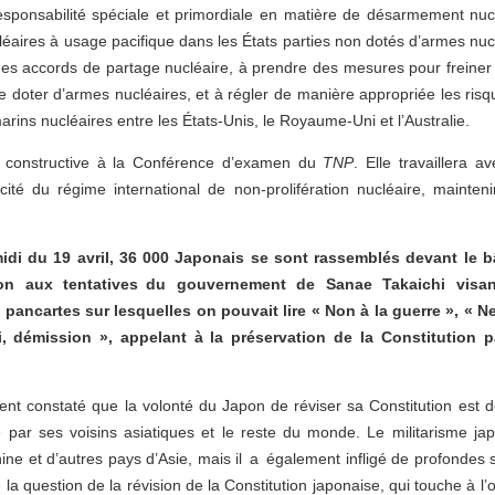
responsabilité spéciale et primordiale en matière de désarmement nucl
léaires à usage pacifique dans les États parties non dotés d’armes nucl
 des accords de partage nucléaire, à prendre des mesures pour freiner
 doter d’armes nucléaires, et à régler de manière appropriée les risque
ins nucléaires entre les États-Unis, le Royaume-Uni et l’Australie.
e constructive à la Conférence d’examen du
TNP
. Elle travaillera a
icacité du régime international de non-prolifération nucléaire, mainte
idi du 19 avril, 36 000 Japonais se sont rassemblés devant le b
ion aux tentatives du gouvernement de Sanae Takaichi visant
ancartes sur lesquelles on pouvait lire « Non à la guerre », « Ne 
i, démission », appelant à la préservation de la Constitution p
t constaté que la volonté du Japon de réviser sa Constitution est d
par ses voisins asiatiques et le reste du monde. Le militarisme 
hine et d’autres pays d’Asie, mais il a également infligé de profondes 
la question de la révision de la Constitution japonaise, qui touche à l’o