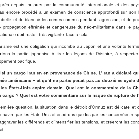
e près depuis toujours par la communauté internationale et des pays
 pas encore procédé à un examen de conscience approfondi sur son hi
ellir et de blanchir les crimes commis pendant l’agression, et de pou
 propagation effrénée et dangereuse du néo-militarisme dans le pays
ionale doit rester très vigilante face à cela.
arisme est une obligation qui incombe au Japon et une volonté ferme
ns la partie japonaise à tirer les leçons de l’histoire, à respecter
ppement pacifique.
isi un cargo iranien en provenance de Chine. L’Iran a déclaré qu’i
mée américaine » et qu’il ne participerait pas au deuxième cycle 
t les États-Unis expire demain. Quel est le commentaire de la Ch
e cargo ? Quel est votre commentaire sur le risque de rupture de l
emière question, la situation dans le détroit d’Ormuz est délicate
 ce navire par les États-Unis et espérons que les parties concernées res
ggraver les différends et d’intensifier les tensions, et créeront les co
it.