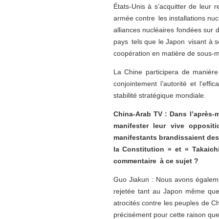
États-Unis à s’acquitter de leur 
armée contre les installations nuc
alliances nucléaires fondées sur
pays tels que le Japon visant à se
coopération en matière de sous-mar
La Chine participera de manièr
conjointement l’autorité et l’eff
stabilité stratégique mondiale.
China-Arab TV : Dans l’après-m
manifester leur vive opposit
manifestants brandissaient des p
la Constitution » et « Takaich
commentaire à ce sujet ?
Guo Jiakun : Nous avons égalemen
rejetée tant au Japon même que 
atrocités contre les peuples de C
précisément pour cette raison que 