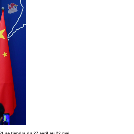
NP)
se tiendra du 27 avril au 22 mai.