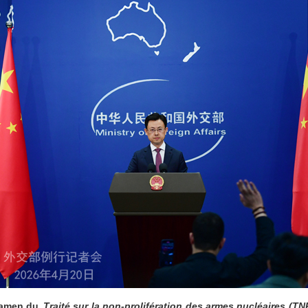
examen du
Traité sur la non-prolifération des armes nucléaires (T