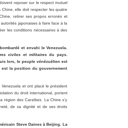
doivent reposer sur le respect mutuel
 Chine, elle doit respecter les quatre
Chine, retirer ses propos erronés et
autorités japonaises à faire face à la
éer les conditions nécessaires à des
 bombardé et envahi le Venezuela.
s civiles et militaires du pays.
s lors, le peuple vénézuélien est
le est la position du gouvernement
e Venezuela et ont placé le président
ation du droit international, portent
 la région des Caraïbes. La Chine s’y
té, de sa dignité et de ses droits
méricain Steve Daines à Beijing. La