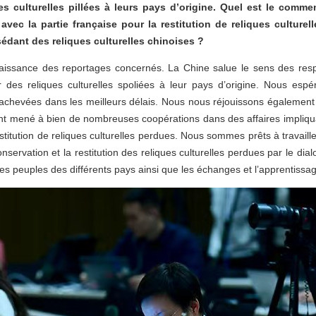
iques culturelles pillées à leurs pays d’origine. Quel est le comm
avec la partie française pour la restitution de reliques culture
sédant des reliques culturelles chinoises ?
issance des reportages concernés. La Chine salue le sens des respon
ur des reliques culturelles spoliées à leur pays d’origine. Nous espé
nt achevées dans les meilleurs délais. Nous nous réjouissons égaleme
t mené à bien de nombreuses coopérations dans des affaires impliquan
a restitution de reliques culturelles perdues. Nous sommes prêts à travaill
ervation et la restitution des reliques culturelles perdues par le dia
s peuples des différents pays ainsi que les échanges et l’apprentissage 