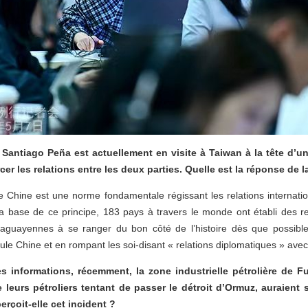
Santiago Peña est actuellement en visite à Taiwan à la tête d’u
cer les relations entre les deux parties. Quelle est la réponse de l
e Chine est une norme fondamentale régissant les relations internati
a base de ce principe, 183 pays à travers le monde ont établi des re
raguayennes à se ranger du bon côté de l’histoire dès que possibl
ule Chine et en rompant les soi-disant « relations diplomatiques » avec 
s informations, récemment, la zone industrielle pétrolière de F
ue leurs pétroliers tentant de passer le détroit d’Ormuz, auraie
rçoit-elle cet incident ?