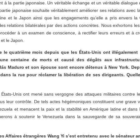
 à la partie japonaise. Un véritable échange et un véritable dialogue 
partie japonaise souhaite véritablement améliorer ses relations avec la
ine et le Japon ainsi que les engagements qu’elle a pris envers la 
es relations bilatérales par des actions concrètes. Nous exhortons les 
océder à un examen de conscience, à rectifier leurs erreurs et à cr
et le Japon.
e le quatrième mois depuis que les États-Unis ont illégalement
’une centaine de morts et causé des dégâts aux infrastructure
olás Maduro et son épouse sont encore détenus à New York. Depui
dans la rue pour réclamer la libération de ses dirigeants. Quel
s États-Unis ont mené sans vergogne des attaques militaires contre l
 leur contrôle. De tels actes hégémoniques constituent une grave viol
ezuela et menacent la paix et la stabilité en Amérique latine et dans
rons à soutenir le Venezuela dans la sauvegarde de sa souveraine
des Affaires étrangères Wang Yi s’est entretenu avec le sénateur a