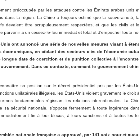
ment préoccupée par les attaques contre les Émirats arabes unis e
s dans la région. La Chine a toujours estimé que la souveraineté, la sé
 devaient être scrupuleusement respectées, et que les civils et le
de parvenir à un cessez-le-feu immédiat et total et d’empêcher toute nou
-Unis ont annoncé une série de nouvelles mesures visant à étend
ons économiques, en ciblant des secteurs clés de l'économie cuba
e longue date de coercition et de punition collective à l’encont
uvernement. Dans ce contexte, comment le gouvernement chinois
connaître sa position sur le décret présidentiel pris par les États-
nctions unilatérales illégales, les États-Unis violent gravement le droi
normes fondamentales régissant les relations internationales. La Ch
e sa sécurité nationale, s’oppose fermement à toute ingérence dans 
immédiatement fin à leur blocus, à leurs sanctions et à toutes les f
emblée nationale française a approuvé, par 141 voix pour et aucun