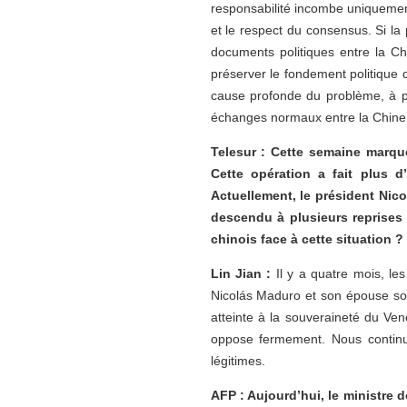
responsabilité incombe uniquement
et le respect du consensus. Si la 
documents politiques entre la Ch
préserver le fondement politique d
cause profonde du problème, à pr
échanges normaux entre la Chine 
Telesur : Cette semaine marqu
Cette opération a fait plus d
Actuellement, le président Nic
descendu à plusieurs reprises 
chinois face à cette situation ?
Lin Jian :
Il y a quatre mois, le
Nicolás Maduro et son épouse sous
atteinte à la souveraineté du Ven
oppose fermement. Nous continue
légitimes.
AFP : Aujourd’hui, le ministre 