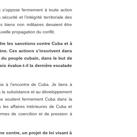
t s’oppose fermement à toute action
curité et l’intégrité territoriale des
s biens non militaires devaient être
velle propagation du conflit.
re les sanctions contre Cuba et à
ine. Ces actions s’inscrivent dans
re du peuple cubain, dans le but de
 évalue-t-il la dernière escalade
Unis à l’encontre de Cuba. Je tiens à
t à la subsistance et au développement
ine soutient fermement Cuba dans la
les affaires intérieures de Cuba et
ormes de coercition et de pression à
e contre, un projet de loi visant à