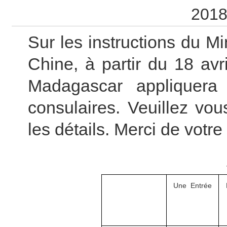
2018
S
ur
les instructions
du
Min
Chine
,
à
partir d
u
18
a
vr
Madagascar
appliquer
consulaires
. Veuillez vo
les détails.
Merci de votr
Une Entrée