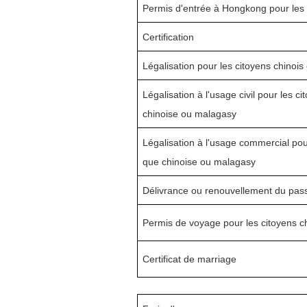
Permis d'entrée à Hong
k
ong pour les 
Certification
L
égalisation
pour les citoyens chinois
L
égalisation
à l'
usage civil
pour les cit
chinoise ou malagasy
L
égalisation
à l'
usage commercial
pour
que chinoise ou malagasy
Délivrance ou r
enouvellement du pass
Permis de voyage pour les
citoyens
c
Certificat de marriage