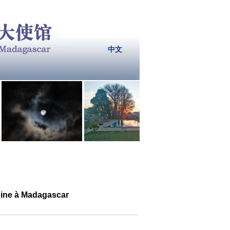
中文
hine à Madagascar