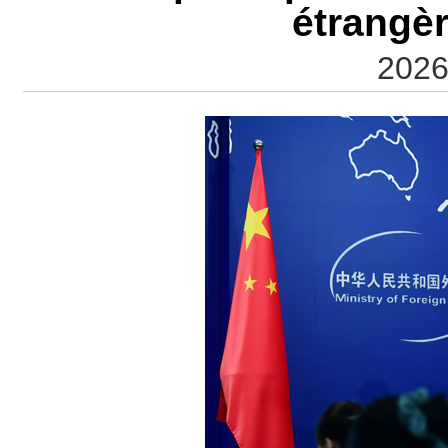
étrangè
2026