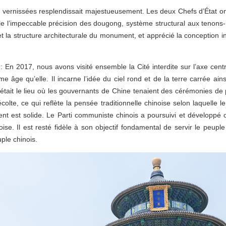
uiles vernissées resplendissait majestueusement. Les deux Chefs d’État 
ble l’impeccable précision des dougong, système structural aux tenons-m
et la structure architecturale du monument, et apprécié la conception i
 : En 2017, nous avons visité ensemble la Cité interdite sur l’axe cent
e âge qu’elle. Il incarne l’idée du ciel rond et de la terre carrée ains
’était le lieu où les gouvernants de Chine tenaient des cérémonies de p
lte, ce qui reflète la pensée traditionnelle chinoise selon laquelle l
ent est solide. Le Parti communiste chinois a poursuivi et développé 
noise. Il est resté fidèle à son objectif fondamental de servir le peup
ple chinois.