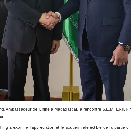
 Ping, Ambassadeur de Chine à Madagascar, a rencontré S.E.M. ÉRIC
ar.
ing a exprimé l’appréciation et le soutien indéfectible de la partie ch