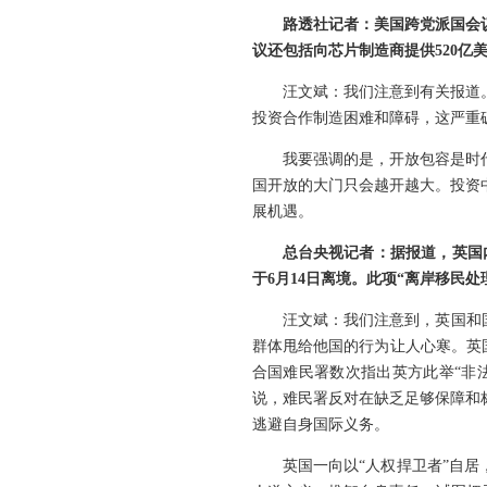
路透社记者：美国跨党派国会
议还包括向芯片制造商提供520亿
汪文斌：我们注意到有关报道
投资合作制造困难和障碍，这严重
我要强调的是，开放包容是时
国开放的大门只会越开越大。投资
展机遇。
总台央视记者：据报道，英国
于6月14日离境。此项“离岸移民
汪文斌：我们注意到，英国和
群体甩给他国的行为让人心寒。英
合国难民署数次指出英方此举“非
说，难民署反对在缺乏足够保障和
逃避自身国际义务。
英国一向以“人权捍卫者”自