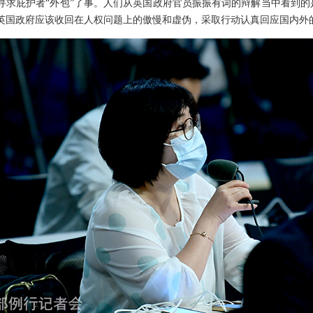
寻求庇护者“外包”了事。人们从英国政府官员振振有词的辩解当中看到
英国政府应该收回在人权问题上的傲慢和虚伪，采取行动认真回应国内外