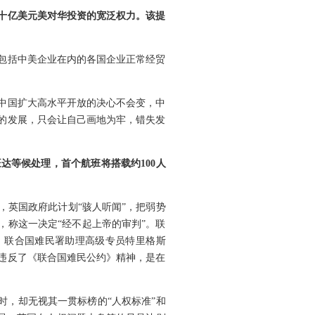
十亿美元美对华投资的宽泛权力。该提
包括中美企业在内的各国企业正常经贸
中国扩大高水平开放的决心不会变，中
的发展，只会让自己画地为牢，错失发
达等候处理，首个航班将搭载约100人
，英国政府此计划“骇人听闻”，把弱势
，称这一决定“经不起上帝的审判”。联
划。联合国难民署助理高级专员特里格斯
违反了《联合国难民公约》精神，是在
时，却无视其一贯标榜的“人权标准”和