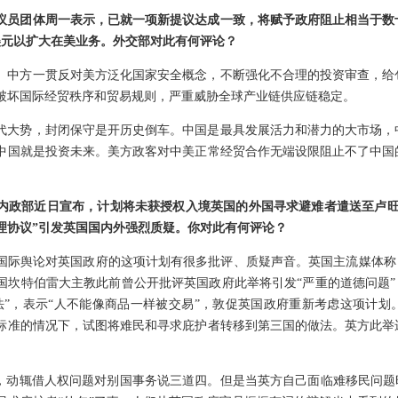
议员团体周一表示，已就一项新提议达成一致，将赋予政府阻止相当于数
美元以扩大在美业务。外交部对此有何评论？
。中方一贯反对美方泛化国家安全概念，不断强化不合理的投资审查，给
破坏国际经贸秩序和贸易规则，严重威胁全球产业链供应链稳定。
代大势，封闭保守是开历史倒车。中国是最具发展活力和潜力的大市场，
中国就是投资未来。美方政客对中美正常经贸合作无端设限阻止不了中国
内政部近日宣布，计划将未获授权入境英国的外国寻求避难者遣送至卢旺
处理协议”引发英国国内外强烈质疑。你对此有何评论？
国际舆论对英国政府的这项计划有很多批评、质疑声音。英国主流媒体称
国坎特伯雷大主教此前曾公开批评英国政府此举将引发“严重的道德问题”
法”，表示“人不能像商品一样被交易”，敦促英国政府重新考虑这项计
标准的情况下，试图将难民和寻求庇护者转移到第三国的做法。英方此举
居，动辄借人权问题对别国事务说三道四。但是当英方自己面临难移民问题