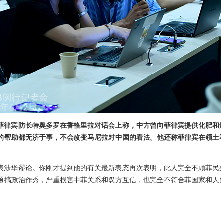
菲律宾防长特奥多罗在香格里拉对话会上称，中方曾向菲律宾提供化肥和
的帮助都无济于事，不会改变马尼拉对中国的看法。他还称菲律宾在领土
表涉华谬论。你刚才提到他的有关最新表态再次表明，此人完全不顾菲民
题搞政治作秀，严重损害中菲关系和双方互信，也完全不符合菲国家和人
向菲提供物资和援助？最终买单的是谁？损害的又是谁的利益？
妥处分歧、推动双边关系缓和。希望菲方言行一致，严格约束官员言行，