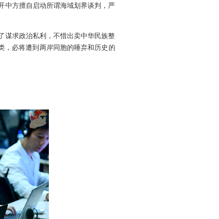
开中方擅自启动所谓海域划界谈判，严
了谋求政治私利，不惜出卖中华民族整
败类，必将遭到两岸同胞的唾弃和历史的