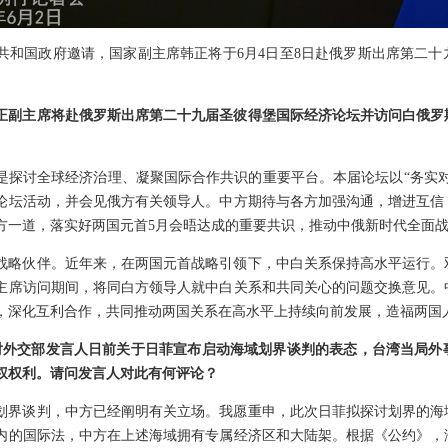
共和国政府邀请，国家副主席韩正将于6月4日至8日赴俄罗斯出席第二
正副主席将赴俄罗斯出席第二十九届圣彼得堡国际经济论坛并访问白俄罗
是探讨全球经济治理、凝聚国际合作共识的重要平台。本届论坛以“务实
论坛活动，并会见俄方有关领导人。中方期待与各方加强沟通，增进互信
方一道，落实好两国元首5月会晤达成的重要共识，推动中俄新时代全面
战略伙伴。近年来，在两国元首战略引领下，中白关系保持高水平运行。
主席访问期间，将同白方领导人就中白关系和共同关心的问题交换意见。
，深化互利合作，共同推动两国关系在高水平上持续向前发展，造福两国
针对外交部发言人日前关于日菲宣布启动海域划界谈判的表态，台湾当局
权权利。请问发言人对此有何评论？
划界谈判，中方已经阐明有关立场。我愿重申，此次日菲拟探讨划界的海
内的国际法，中方在上述海域拥有专属经济区和大陆架。根据《公约》，