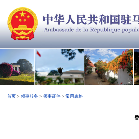
首页
>
领事服务
>
领事证件
>
常用表格