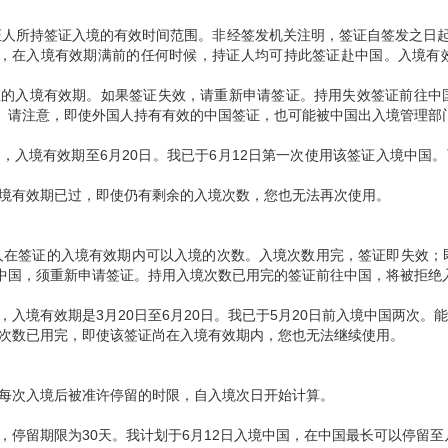
人所持签证入境的有效时间范围。非经签发机关注明，签证自签发之日
，在入境有效期满前的任何时候，持证人均可持此签证赴中国。入境有
证的入境有效期。如果签证失效，请重新申请签证。持用失效签证前往中
。请注意，即使外国人持有有效的中国签证，也可能被中国出入境管理部
次，入境有效期至
6
月
20
日。我已于
6
月
12
日第一次使用该签证入境中国。
境有效期已过，即使仍有剩余的入境次数，您也无法再次使用。
人在签证的入境有效期内可以入境的次数。入境次数用完，签证即失效；
中国，须重新申请签证。持用入境次数已用完的签证前往中国，将被拒绝
，入境有效期是
3
月
20
日至
6
月
20
日。我已于
5
月
20
日前入境中国两次。能
次数已用完，即使该签证尚在入境有效期内，您也无法继续使用。
每次入境后被准许停留的时限，自入境次日开始计算。
，停留期限为
30
天。我计划于
6
月
12
日入境中国，在中国最长可以停留至