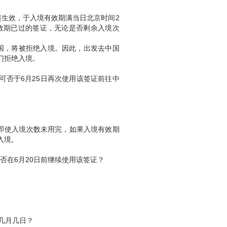
起生效，于入境有效期满当日北京时间
2
效期已过的签证，无论是否剩余入境次
国，将被拒绝入境。因此，出发去中国
门拒绝入境。
可否于
6
月
25
日再次使用该签证前往中
即使入境次数未用完，如果入境有效期
入境。
否在
6
月
20
日前继续使用该签证？
几月几日？