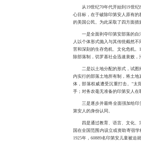
从19世纪70年代开始到19
心目标，在于破除印第安人原有的
的美国公民。为此采取了四方面措
一是全面剥夺印第安部落的自
人以个体形式抛入与其传统截然不
苦和深刻的生存危机、文化危机。
除部落制，切罗基社会迅速衰败，
二是以土地分配的形式，试图
内实行的部落土地所有制，将土地
体，部落权威遭受沉重打击。“太
手；对务农毫无准备的印第安人在
三是逐步并最终全面强加给印第
第安人的身份认同。
四是通过教育、语言、文化、
国在全国范围内设立或资助寄宿学
1925年，60889名印第安儿童