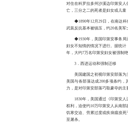
对住在科罗拉多州沙溪边印第安人保
亡，三分之二的死者是妇女或儿童
◆1890年12月29日，在
武装反抗基本被镇压，约20名美军
◆1930年，美国印第安事务
妇女不知情的情况下进行。据统计，
年，大约7万名印第安妇女被强制
3．西进运动和强制迁移
美国建国之初视印第安部落为
美国与各部落达成200多项条约
力，是对印第安部落巧取豪夺的主
1830年，美国通过《印第
权利，迫使约10万印第安人从南
饥寒交迫、劳累过度或疾病瘟疫死
至屠杀。