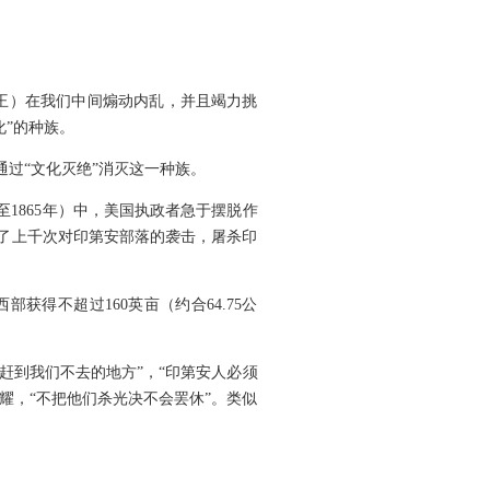
国王）在我们中间煽动内乱，并且竭力挑
”的种族。
过“文化灭绝”消灭这一种族。
年至1865年）中，美国执政者急于摆脱作
了上千次对印第安部落的袭击，屠杀印
获得不超过160英亩（约合64.75公
。
赶到我们不去的地方”，“印第安人必须
耀，“不把他们杀光决不会罢休”。类似