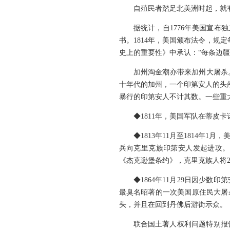
自殖民者踏足北美洲时起，就
据统计，自1776年美国宣布
书。1814年，美国颁布法令，规定
史上的重要性》中承认：“每条边
加州淘金潮亦带来加州大屠杀
十年代的加州，一个印第安人的头颅或
暴行的印第安人不计其数。一些重
◆1811年，美国军队在蒂
◆1813年11月至1814年
兵向克里克族印第安人发起进攻。
《杰克逊堡条约》，克里克族人将2
◆1864年11月29日因少
最臭名昭著的一次美国原住民大屠
头，并且在回到丹佛后游街示众。
联合国土著人权利问题特别报告