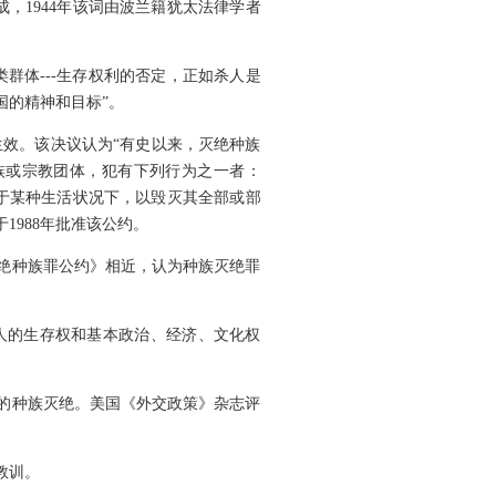
）组成，1944年该词由波兰籍犹太法律学者
类群体---生存权利的否定，正如杀人是
国的精神和目标”。
2日生效。该决议认为“有史以来，灭绝种族
族或宗教团体，犯有下列行为之一者：
处于某种生活状况下，以毁灭其全部或部
1988年批准该公约。
灭绝种族罪公约》相近，认为种族灭绝罪
人的生存权和基本政治、经济、文化权
的种族灭绝。美国《外交政策》杂志评
教训。