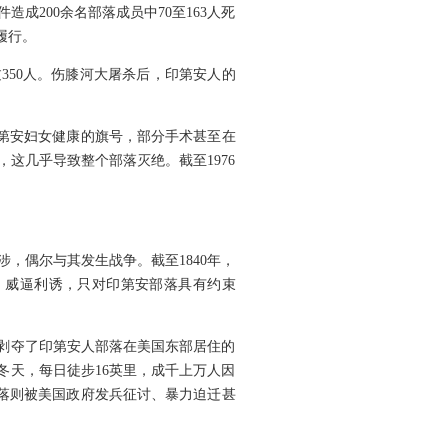
200余名部落成员中70至163人死
履行。
过350人。伤膝河大屠杀后，印第安人的
印第安妇女健康的旗号，部分手术甚至在
，这几乎导致整个部落灭绝。截至1976
，偶尔与其发生战争。截至1840年，
、威逼利诱，只对印第安部落具有约束
上剥夺了印第安人部落在美国东部居住的
冬天，每日徒步16英里，成千上万人因
部落则被美国政府发兵征讨、暴力迫迁甚