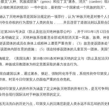
古希腊文“人种、民族或部落”（genos）和拉丁文“屠杀、消灭”（caedere
占领欧洲后的统治》一书中提出，最初指“一个国家或一个民族的毁灭”。
决议确认了灭绝种族罪是国际法规定的一项罪行，认为“种族灭绝是对整个人
剥夺生存权的行为震惊了人类的良知，……并且违背了道德法则以及联合
会通过第260A号决议《防止及惩治灭绝种族罪公约》，并于1951年1月1
二条明确定义，灭绝种族系指蓄意全部或局部消灭某一民族、族裔、种
致使该团体的成员在身体上或精神上遭受严重伤害；（3）故意使该团体
该团体内部生育的措施；（5）强迫转移该团体的儿童至另一团体。美国于
规定。《美国法典》第18卷1091条对种族灭绝的定义与《防止及惩治
裔、种族或宗教团体为特定意图采取的暴力攻击行为。
国自建国以来，通过屠杀、驱赶、强制同化等手段，系统性剥夺印第安
群体。时至今日印第安人仍面临严重的生存危机。
国对印第安人的所作所为涵盖了定义种族灭绝罪的所有行为，是无可争辩
全符合现行国际法对于种族灭绝罪的定义。
远无法洗白的历史污点，印第安人的沉痛悲剧是人类永远不应忘却的历史