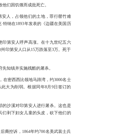
致他们因饥饿而成批死亡。
印第安人，占领他们的土地，罪行罄竹难
·特纳在1893年发表的《边疆在美国历
绝印第安人呼声高涨。在十九世纪五六
加州印第安人口从15万跌落至3万。死于
府先知镇并实施残酷的屠杀。
日，在密西西比领地马蹄湾，约3000名士
从此大为削弱。根据同年8月9日签订的
南部的沙溪对印第安人进行屠杀。这也是
兵们剥下妇女儿童的头皮，砍下他们的
裔控诉，1864年约700名美武装士兵