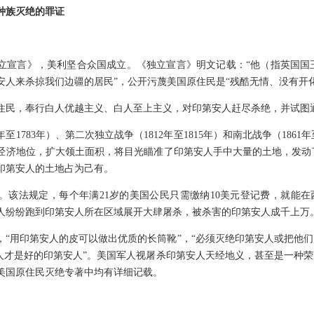
种族灭绝的罪证
《独立宣言》，美利坚合众国成立。《独立宣言》明文记载：“他（指英国
安人来杀掠我们边疆的居民”，公开污蔑美国原住民是“残酷无情、没有开化
住民，奉行白人优越主义、白人至上主义，对印第安人赶尽杀绝，并试图通
年至1783年）、第二次独立战争（1812年至1815年）和南北战争（1861
经济地位，扩大领土面积，将目光瞄准了印第安人手中大量的土地，发动
印第安人的土地占为己有。
》。该法规定，每个年满21岁的美国公民只需缴纳10美元登记费，就能在西部
人纷纷跑到印第安人所在区域展开大肆屠杀，被杀害的印第安人成千上万
“用印第安人的皮可以做出优质的长筒靴”，“必须灭绝印第安人或把他们
人才是好的印第安人”。美国军人视屠杀印第安人天经地义，甚至是一种荣
美国原住民灭绝专著中均有详细记载。