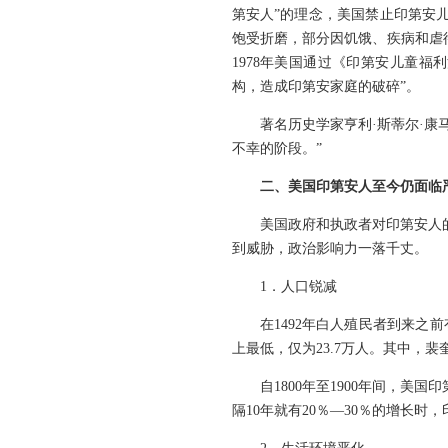
第安人”的理念，美国禁止印第安
饱受折磨，部分因饥饿、疾病和虐
1978年美国通过《印第安儿童
构，造成印第安家庭的破碎”。
著名历史学家亨利·斯蒂尔·
不幸的阶段。”
二、美国印第安人至今仍面临
美国政府和执政者对印第安人
到威胁，政治影响力一落千丈。
1．人口锐减
在1492年白人殖民者到来之前
上最低，仅为23.7万人。其中，
自1800年至1900年间，美
隔10年就有20％—30％的增长