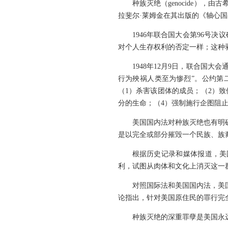
种族灭绝（genocide），由
拉斐尔·莱姆金在其出版的《轴心国
1946年联合国大会第96号
对个人生存权利的否定一样；这种
1948年12月9日，联合国大
行为殃祸人类至为惨烈”。公约第
（1）杀害该团体的成员；（2）
分的生命；（4）强制施行企图阻止
美国国内法对种族灭绝也有明确
是以完全或部分摧毁一个民族、族
根据历史记录和媒体报道，美
利，试图从肉体和文化上消灭这一
对照国际法和美国国内法，美
论指出，针对美国原住民的罪行完
种族灭绝的深重罪孽是美国永