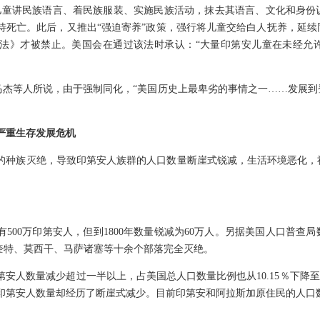
儿童讲民族语言、着民族服装、实施民族活动，抹去其语言、文化和身份
待死亡。此后，又推出“强迫寄养”政策，强行将儿童交给白人抚养，延
福利法》才被禁止。美国会在通过该法时承认：“大量印第安儿童在未经
康马杰等人所说，由于强制同化，“美国历史上最卑劣的事情之一……发展
严重生存发展危机
的种族灭绝，导致印第安人族群的人口数量断崖式锐减，生活环境恶化，
有500万印第安人，但到1800年数量锐减为60万人。另据美国人口普查局
裴奎特、莫西干、马萨诸塞等十余个部落完全灭绝。
国印第安人数量减少超过一半以上，占美国总人口数量比例也从10.15％下降
时，印第安人数量却经历了断崖式减少。目前印第安和阿拉斯加原住民的人口数