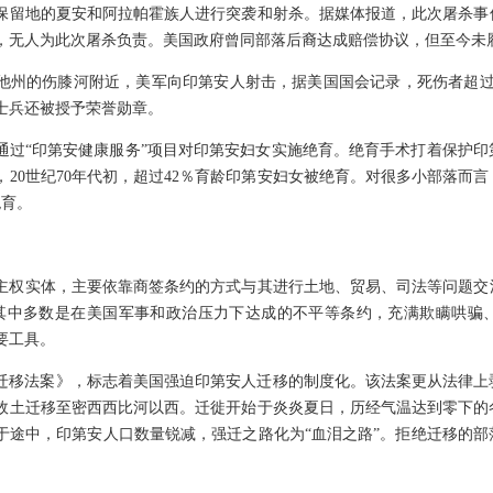
留地的夏安和阿拉帕霍族人进行突袭和射杀。据媒体报道，此次屠杀事件造成
，无人为此次屠杀负责。美国政府曾同部落后裔达成赔偿协议，但至今未
南达科他州的伤膝河附近，美军向印第安人射击，据美国国会记录，死伤者超
士兵还被授予荣誉勋章。
局通过“印第安健康服务”项目对印第安妇女实施绝育。绝育手术打着保护
20世纪70年代初，超过42％育龄印第安妇女被绝育。对很多小部落而言
绝育。
主权实体，主要依靠商签条约的方式与其进行土地、贸易、司法等问题交涉
，其中多数是在美国军事和政治压力下达成的不平等条约，充满欺瞒哄骗
要工具。
安人迁移法案》，标志着美国强迫印第安人迁移的制度化。该法案更从法律
部故土迁移至密西西比河以西。迁徙开始于炎炎夏日，历经气温达到零下的
于途中，印第安人口数量锐减，强迁之路化为“血泪之路”。拒绝迁移的