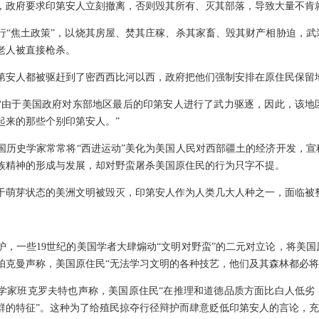
9年，政府要求印第安人立刻撤离，否则毁其所有、灭其部落，导致大量不肯
执行“焦土政策”，以烧其房屋、焚其庄稼、杀其家畜、毁其财产相胁迫，
老人被直接枪杀。
印第安人都被驱赶到了密西西比河以西，政府把他们强制安排在原住民保留
“由于美国政府对东部地区最后的印第安人进行了武力驱逐，因此，该地
起来的那些个别印第安人。”
国历史学家常常将“西进运动”美化为美国人民对西部疆土的经济开发，
族精神的形成与发展，却对野蛮屠杀美国原住民的行为只字不提。
于萌芽状态的美洲文明被毁灭，印第安人作为人类几大人种之一，面临被
护，一些19世纪的美国学者大肆煽动“文明对野蛮”的二元对立论，将美
帕克曼声称，美国原住民“无法学习文明的各种技艺，他们及其森林都必将
学家班克罗夫特也声称，美国原住民“在推理和道德品质方面比白人低劣
群的特征”。这种为了给殖民掠夺行径辩护而肆意贬低印第安人的言论，