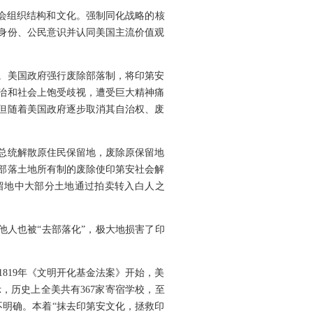
的社会组织结构和文化。强制同化战略的核
身份、公民意识并认同美国主流价值观
。美国政府强行废除部落制，将印第安
治和社会上饱受歧视，遭受巨大精神痛
，但随着美国政府逐步取消其自治权、废
权总统解散原住民保留地，废除原保留地
部落土地所有制的废除使印第安社会解
保留地中大部分土地通过拍卖转入白人之
他人也被“去部落化”，极大地损害了印
819年《文明开化基金法案》开始，美
，历史上全美共有367家寄宿学校，至
仍不明确。本着“抹去印第安文化，拯救印