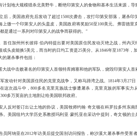
有计划地大规模猎杀北美野牛，断绝印第安人的食物和基本生活来源，导
独立后，美国政府先后发动了超过1500次袭击，攻打印第安部落，屠杀
每上缴一个印第安人的头盖皮，美国政府将奖励50至100美元。弗雷德里克
疆都是通过一系列对印第安人的战争而获得的。”
。首任加州州长彼得·伯内特提出要对美国原住民发动灭绝之战，州内灭
头皮能换5美元，而当时的日均工资是25美分。从1846年至1873年，
大的屠杀事件包括：
皮卡诺大战中击败著名的印第安人首领特库姆塞和他的军队，烧毁印第安人首
1月，美军发动针对美国原住民的克里克战争，又称马蹄湾之战。1814年3月27
在这次战斗中，800多名克里克族战士惨遭屠杀，克里克族的军事实力
300多万英亩的土地割让给美国联邦政府。
数印第安人反对签订出让土地的协议，美国牧师约翰·奇文顿在科罗拉多州东
杀。美国纽约大学历史系教授玛利亚·蒙托亚在采访中提到，奇文顿的士
员阿纳亚在2012年访美后提交国别访问报告，称沙溪大屠杀事件受害者后