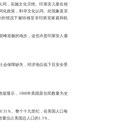
认同，实施文化灭绝。印第安儿童在校
续同化政策，剥夺文化认同。此现象直至
允许的情况下被转移至非印第安家庭和机
到登峰造极的地步，这也许是印第安人最
社会保障缺失，经济地位低下且安全受
数据显示，1900年美国原住民数量为史
至0.31％。整个十九世纪，在美国人口每
量仅占美国总人口的1.3％。