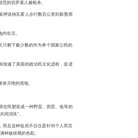
就范的切罗基人被枪杀。
武装押送纳瓦霍人步行数百公里到新墨西
地内生活。
区只剩下极少数的作为单个国家公民的
宣称加速了美国的政治民主化进程，促进
整体灭绝的境地。
国原住民塑造成一种野蛮、邪恶、低等的
共同消失”。
，而且这种低劣不仅仅是针对个人而言
充满种族歧视的色彩。