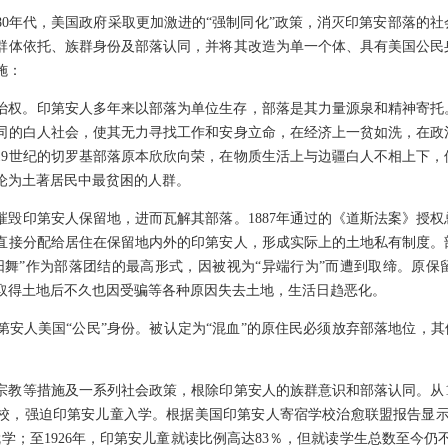
世纪80年代，美国政府采取更加激进的“强制同化”政策，消灭印第安部落
群体依托、族群身份及部落认同，并将其改造为单一个体、具有美国公民
施：
治权。印第安人多年来以部落为单位生存，部落是其力量源泉和精神寄托
同的白人社会，使其无力寻找工作和安身立命，在经济上一贫如洗，在政
19世纪的切罗基部落原本欣欣向荣，在物质生活上与边疆白人不相上下
沦为土著居民中最贫困的人群。
摧毁印第安人保留地，进而瓦解其部落。1887年通过的《道斯法案》授
直接分配给居住在保留地内外的印第安人，形成实际上的土地私有制度。
阳舞”作为部落团结的最高形式，因被视为“异端行为”而遭到取缔。原
取得土地后不久也因受骗等各种原因失去土地，生活日趋恶化。
安人美国“公民”身份。被认定为“混血”的原住民必须放弃部落地位，其
宗教等措施及一系列社会政策，根除印第安人的族群意识和部落认同。从1
校，强迫印第安儿童入学。根据美国印第安人寄宿学校治愈联盟报告显示
被迫就学；至1926年，印第安儿童就读比例高达83％，但就读学生总数至今