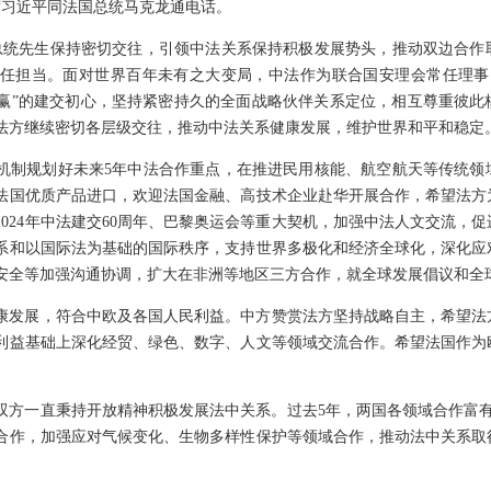
主席习近平同法国总统马克龙通电话。
总统先生保持密切交往，引领中法关系保持积极发展势头，推动双边合作
任担当。面对世界百年未有之大变局，中法作为联合国安理会常任理事
赢”的建交初心，坚持紧密持久的全面战略伙伴关系定位，相互尊重彼此
法方继续密切各层级交往，推动中法关系健康发展，维护世界和平和稳定
机制规划好未来5年中法合作重点，在推进民用核能、航空航天等传统领
法国优质产品进口，欢迎法国金融、高技术企业赴华开展合作，希望法方
024年中法建交60周年、巴黎奥运会等重大契机，加强中法人文交流，
系和以国际法为基础的国际秩序，支持世界多极化和经济全球化，深化应
安全等加强沟通协调，扩大在非洲等地区三方合作，就全球发展倡议和全
康发展，符合中欧及各国人民利益。中方赞赏法方坚持战略自主，希望法
利益基础上深化经贸、绿色、数字、人文等领域交流合作。希望法国作为
双方一直秉持开放精神积极发展法中关系。过去5年，两国各领域合作富
合作，加强应对气候变化、生物多样性保护等领域合作，推动法中关系取