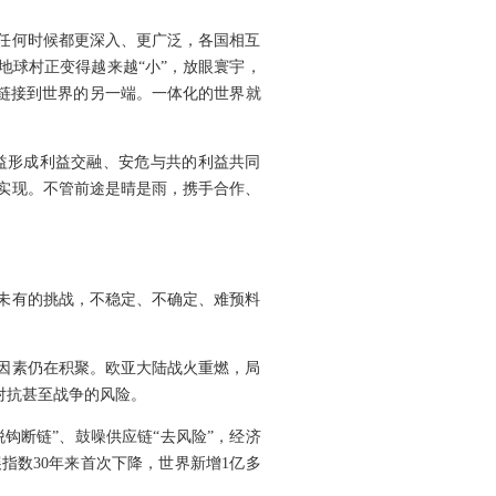
任何时候都更深入、更广泛，各国相互
地球村正变得越来越“小”，放眼寰宇，
时链接到世界的另一端。一体化的世界就
益形成利益交融、安危与共的利益共同
实现。不管前途是晴是雨，携手合作、
未有的挑战，不稳定、不确定、难预料
的因素仍在积聚。欧亚大陆战火重燃，局
对抗甚至战争的风险。
钩断链”、鼓噪供应链“去风险”，经济
指数30年来首次下降，世界新增1亿多