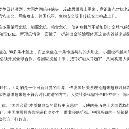
竞争日趋激烈，大国之间信任缺失，冷战思维卷土重来，意识形态对抗老
恐怖主义、网络攻击、跨国犯罪、生物安全等非传统安全挑战上升。
临多重治理危机，能源危机、粮食危机、债务危机等不断加剧；全球气候
治理缺位。新冠疫情像一面镜子，折射出全球治理体系这台机器越来越
坐在190多条小船上，而是乘坐在一条命运与共的大船上。小船经不起
必须开展全球合作。各国应携起手来，把“我”融入“我们”，共同构建
时代，面对的是一个日新月异的世界。传统国际关系理论越来越难以解
弈等思维越来越不符合时代前进的方向。人类社会亟需符合时代特征、顺
定律。“国强必霸”本质是典型的霸权主义思维，反映的是历史上大国霸权
必衰”。中国发展振兴靠的是自身努力，而非侵略扩张。中国所做的一切都
取代谁、打败谁。