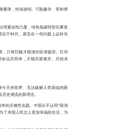
调重弹，恃强凌弱、巧取豪夺、零和博
治理紧迫性凸显，绿色低碳转型任重道
滞后于时代，甚至在一些问题上运转失
风浪，只有巨舰才能顶住惊涛骇浪。任何
人类命运共同体，才能共渡难关、共创未
释今天的世界、无法破解人类面临的困
应历史潮流的新理念。
战争的灾难性实践。中国从不认同“国强
是为了本国人民过上更加幸福的生活，为