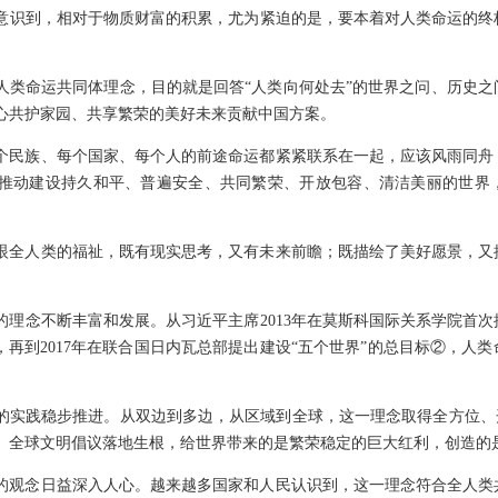
意识到，相对于物质财富的积累，尤为紧迫的是，要本着对人类命运的终
建人类命运共同体理念，目的就是回答“人类向何处去”的世界之问、历史
心共护家园、共享繁荣的美好未来贡献中国方案。
个民族、每个国家、每个人的前途命运都紧紧联系在一起，应该风雨同舟
推动建设持久和平、普遍安全、共同繁荣、开放包容、清洁美丽的世界
眼全人类的福祉，既有现实思考，又有未来前瞻；既描绘了美好愿景，又
。
的理念不断丰富和发展。从习近平主席2013年在莫斯科国际关系学院首次
，再到2017年在联合国日内瓦总部提出建设“五个世界”的总目标②，人
体的实践稳步推进。从双边到多边，从区域到全球，这一理念取得全方位、
、全球文明倡议落地生根，给世界带来的是繁荣稳定的巨大红利，创造的
体的观念日益深入人心。越来越多国家和人民认识到，这一理念符合全人