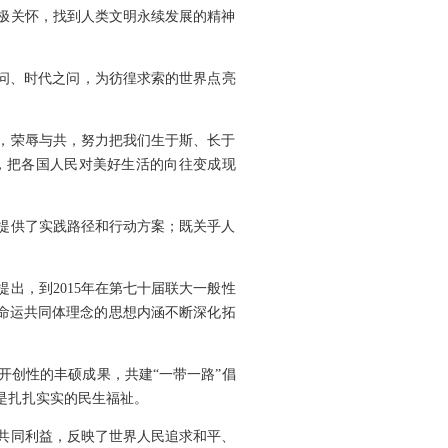
极关怀，找到人类文明永续发展的精神
之问、时代之问，为彷徨求索的世界点亮
，荣辱与共，努力把我们生于斯、长于
，把各国人民对美好生活的向往变成现
提供了实践路径和行动方案；既关乎人
提出，到2015年在第七十届联大一般性
类命运共同体理念的思想内涵不断深化拓
开创性的丰硕成果，共建“一带一路”倡
是扎扎实实的民生福祉。
类共同利益，反映了世界人民追求和平、