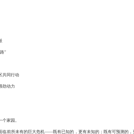
派
路”
区共同行动
强劲动力
一个家园。
面临前所未有的巨大危机——既有已知的，更有未知的；既有可预测的，