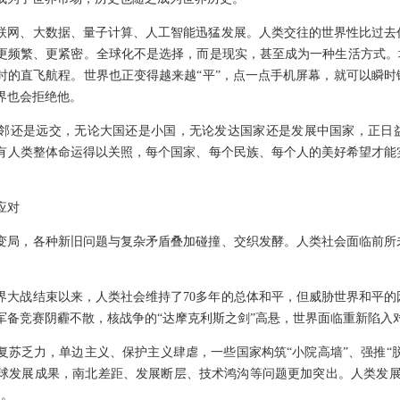
联网、大数据、量子计算、人工智能迅猛发展。人类交往的世界性比过去
更频繁、更紧密。全球化不是选择，而是现实，甚至成为一种生活方式。
小时的直飞航程。世界也正变得越来越“平”，点一点手机屏幕，就可以瞬
界也会拒绝他。
邻还是远交，无论大国还是小国，无论发达国家还是发展中国家，正日
有人类整体命运得以关照，每个国家、每个民族、每个人的美好希望才能
应对
变局，各种新旧问题与复杂矛盾叠加碰撞、交织发酵。人类社会面临前所
界大战结束以来，人类社会维持了70多年的总体和平，但威胁世界和平
军备竞赛阴霾不散，核战争的“达摩克利斯之剑”高悬，世界面临重新陷入
苏乏力，单边主义、保护主义肆虐，一些国家构筑“小院高墙”、强推“脱
球发展成果，南北差距、发展断层、技术鸿沟等问题更加突出。人类发展
中。