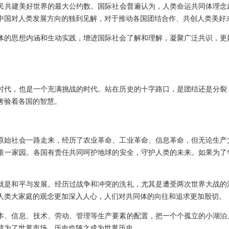
民共建美好世界的最大公约数。国际社会普遍认为，人类命运共同体理念
中国对人类发展方向的独到见解，对于推动各国团结合作、共创人类美好
体的思想内涵和生动实践，增进国际社会了解和理解，凝聚广泛共识，更
时代，也是一个充满挑战的时代。站在历史的十字路口，是团结还是分裂
考验着各国的智慧。
原始社会一路走来，经历了农业革命、工业革命、信息革命，但无论生产
唯一家园。各国有责任共同呵护地球的安全，守护人类的未来。如果为了
就是和平与发展。经历过战争和冲突的洗礼，尤其是遭受两次世界大战的
人类大家庭的观念更加深入人心，人们对共同体的向往和追求更加殷切。
本、信息、技术、劳动、管理等生产要素的配置，把一个个孤立的小湖泊
成为了世界市场，历史也随之成为世界历史。