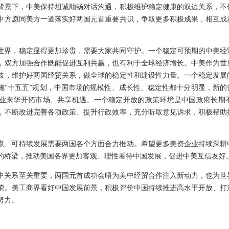
背景下，中美保持坦诚顺畅对话沟通，积极维护稳定健康的双边关系，不
中方愿同美方一道落实好两国元首重要共识，争取更多积极成果，相互成
世界，稳定显得更加珍贵，需要大家共同守护。一个稳定可预期的中美经
，双方加强合作既能促进互利共赢，也有利于全球经济增长。中美作为世
歧，维护好两国经贸关系，做全球的稳定性和建设性力量。一个稳定发展
施“十五五”规划，中国市场的规模性、成长性、稳定性都十分明显，新
业来华开拓市场、共享机遇。一个稳定开放的政策环境是中国政府长期
，不断改进完善各项政策、提升行政效率，充分听取意见诉求，积极帮助
康、可持续发展需要两国各个方面合力推动。希望更多美资企业持续深耕
的桥梁，推动美国各界更加客观、理性看待中国发展，促进中美互信友好
中关系至关重要，两国元首成功会晤为美中经贸合作注入新动力，也为世
荣。美工商界看好中国发展前景，积极评价中国持续推进高水平开放、打
努力。