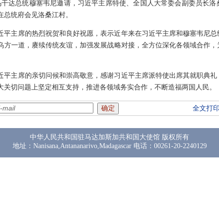
，应乌干达总统穆塞韦尼邀请，习近平主席特使、全国人大常委会副委员长
在总统府会见洛桑江村。
近平主席的热烈祝贺和良好祝愿，表示近年来在习近平主席和穆塞韦尼总
乌方一道，赓续传统友谊，加强发展战略对接，全方位深化各领域合作，
近平主席的亲切问候和崇高敬意，感谢习近平主席派特使出席其就职典礼
大关切问题上坚定相互支持，推进各领域务实合作，不断造福两国人民。
全文打
中华人民共和国驻马达加斯加共和国大使馆 版权所有
地址：Nanisana,Antananarivo,Madagascar 电话：00261-20-2240129