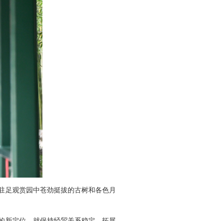
驻足观赏园中苍劲挺拔的古树和各色月
的新定位，就保持经贸关系稳定、拓展