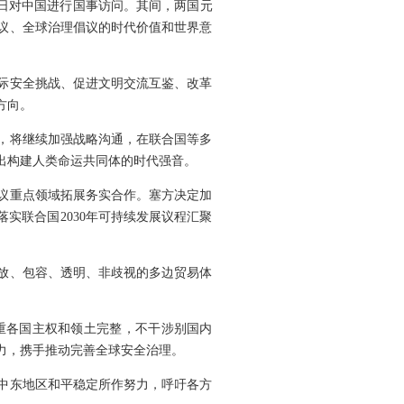
28日对中国进行国事访问。其间，两国元
议、全球治理倡议的时代价值和世界意
际安全挑战、促进文明交流互鉴、改革
方向。
，将继续加强战略沟通，在联合国等多
出构建人类命运共同体的时代强音。
议重点领域拓展务实合作。塞方决定加
实联合国2030年可持续发展议程汇聚
放、包容、透明、非歧视的多边贸易体
重各国主权和领土完整，不干涉别国内
力，携手推动完善全球安全治理。
中东地区和平稳定所作努力，呼吁各方