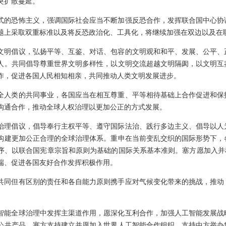
突扩散蔓延。
式的恐怖主义，强调国际社会应当不断加强反恐合作，发挥联合国中心协
题上采取双重标准以及将反恐政治化、工具化，将继续加强在双边以及在
文明倡议，弘扬平等、互鉴、对话、包容的文明观和和平、发展、公平、
人。共同倡导尊重世界文明多样性，以文明交流超越文明隔阂，以文明互
作，促进各国人民相知相亲，共同推动人类文明发展进步。
全人类的共同事业，各国应当在相互尊重、平等相待基础上合作促进和保
沟通合作，推动全球人权治理以更加公正的方式发展。
治理倡议，倡导奉行主权平等、遵守国际法治、践行多边主义、倡导以人
构建更加公正合理的全球治理体系。重申在当前变乱交织的国际形势下，
序、以联合国宪章宗旨和原则为基础的国际关系基本准则。塞方愿加入并
端、促进各国友好合作发挥积极作用。
共同但有区别的责任和各自能力原则携手应对气候变化带来的挑战，推动
智能全球治理中发挥主渠道作用，愿深化互利合作，加强人工智能发展战
公共产品。塞方支持建立并愿加入世界人工智能合作组织，支持中方举办