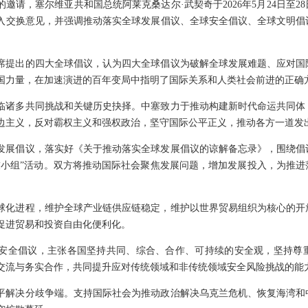
邀请，塞尔维亚共和国总统阿莱克桑达尔·武契奇于2026年5月24日至
入交换意见，并强调推动落实全球发展倡议、全球安全倡议、全球文明倡
席提出的四大全球倡议，认为四大全球倡议为破解全球发展难题、应对国
国力量，在加速演进的百年变局中指明了国际关系和人类社会前进的正确
临诸多共同挑战和关键历史抉择。中塞致力于推动构建新时代命运共同体
边主义，反对霸权主义和强权政治，坚守国际公平正义，推动各方一道发
发展倡议，落实好《关于推动落实全球发展倡议的谅解备忘录》，围绕倡
小组”活动。双方将推动国际社会聚焦发展问题，增加发展投入，为推进落
球化进程，维护全球产业链供应链稳定，维护以世界贸易组织为核心的开
促进贸易和投资自由化便利化。
安全倡议，主张各国坚持共同、综合、合作、可持续的安全观，坚持尊
交流与务实合作，共同提升应对传统领域和非传统领域安全风险挑战的能
平解决分歧争端。支持国际社会为推动政治解决乌克兰危机、恢复海湾和